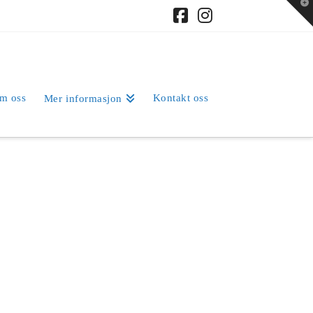
T
t
W
Facebook
Instagram
m oss
Kontakt oss
Mer informasjon