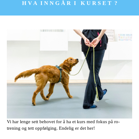
H V A I N N G Å R I K U R S E T ?
Vi har lenge sett behovet for å ha et kurs med fokus på ro-
trening og tett oppfølging. Endelig er det her!