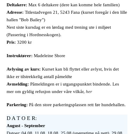
Deltakere:
Max 6 deltakere (dere kan komme hele familien)
Adresse:
Titlestadvegen 21, 5243 Fana (kurset foregår i den lille
hallen "Bob Bailey")
Nest siste kursdag er en lørdag med trening ute i miljøet
(Passering i Hordnesskogen).
Pris:
3200 kr
Instruktører:
Madeleine Shore
Avlysing av kurs:
Kurset kan bli flyttet eller avlyst, hvis det
ikke er tilstrekkelig antall påmeldte
Avmelding:
Påmeldingen er i utgangspunktet bindende. Les
mer om gyldig refusjon under våre vilkår,
her
Parkering:
På den store parkeringsplassen rett før hundehallen.
D A T O E R:
August - September
Datoer: 04.08, 11.08, 18.08, 25.08 (spørretime på nett), 29.08