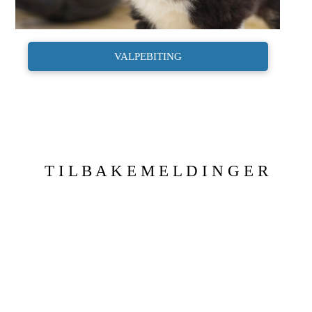
VALPEBITING
T I L B A K E M E L D I N G E R