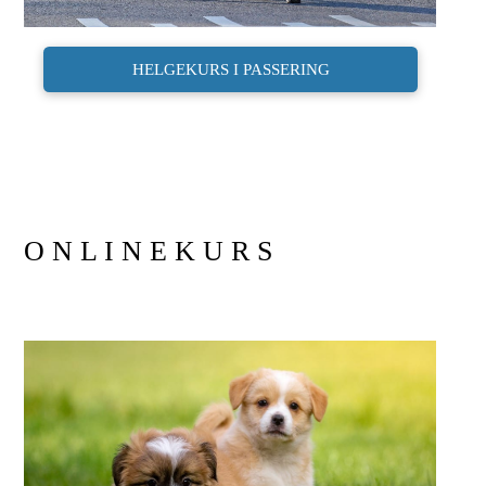
HELGEKURS I PASSERING
O N L I N E K U R S