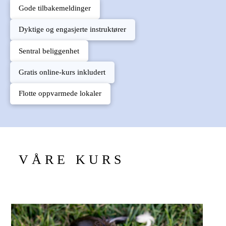
Gode tilbakemeldinger
Dyktige og engasjerte instruktører
Sentral beliggenhet
Gratis online-kurs inkludert
Flotte oppvarmede lokaler
V Å R E K U R S