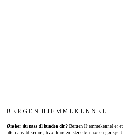
B E R G E N H J E M M E K E N N E L
Ønsker du pass til hunden din?
Bergen Hjemmekennel er et
alternativ til kennel, hvor hunden istede bor hos en godkjent